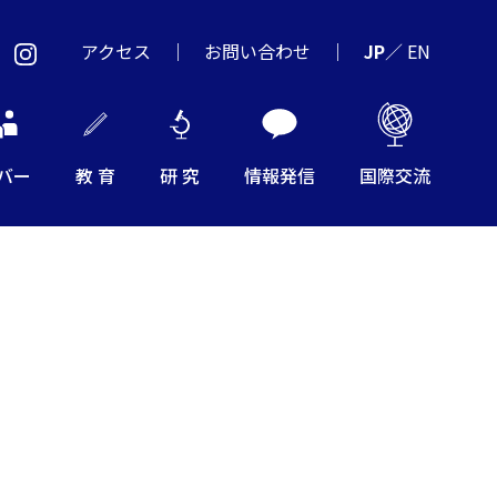
アクセス
お問い合わせ
JP
／
EN
バー
教 育
研 究
情報発信
国際交流