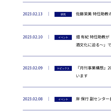
2023.02.13
佐藤茉美 特任助教
研究
2023.02.10
畑 有紀 特任助教
イベント
酒文化に迫る～」
2023.02.09
『月刊事業構想』2
トピックス
います
2023.02.08
岸 保行 副センタ
イベント