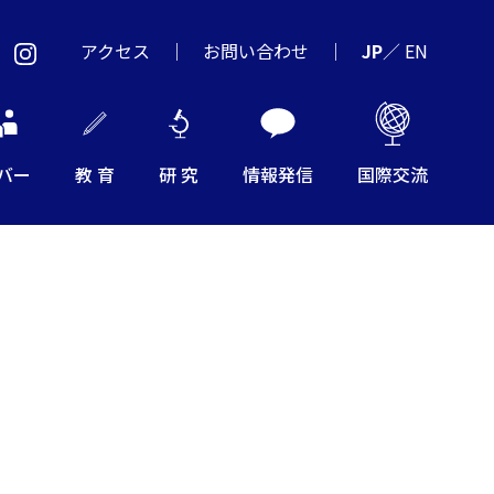
アクセス
お問い合わせ
JP
／
EN
バー
教 育
研 究
情報発信
国際交流