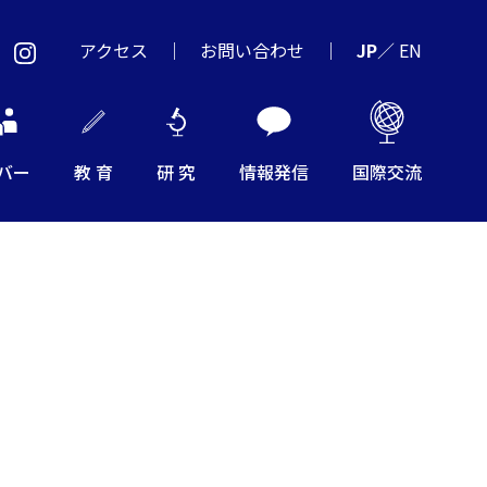
アクセス
お問い合わせ
JP
／
EN
バー
教 育
研 究
情報発信
国際交流