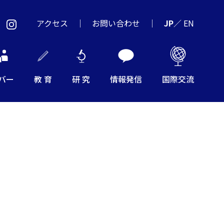
アクセス
お問い合わせ
JP
／
EN
バー
教 育
研 究
情報発信
国際交流