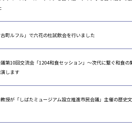
た
＠古町ルフル」で六花の杜試飲会を行いました
議第10回交流会「1204和食セッション」～次代に繋ぐ和食の
講演します
准教授が「しばたミュージアム設立推進市民会議」主催の歴史