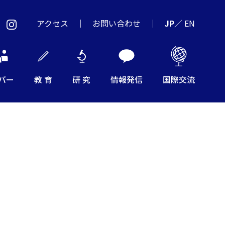
アクセス
お問い合わせ
JP
／
EN
バー
教 育
研 究
情報発信
国際交流