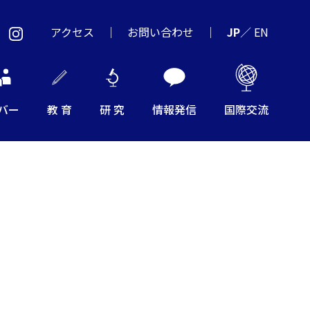
アクセス
お問い合わせ
JP
／
EN
バー
教 育
研 究
情報発信
国際交流