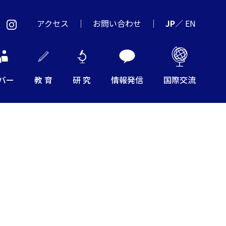
アクセス
お問い合わせ
JP
／
EN
バー
教 育
研 究
情報発信
国際交流