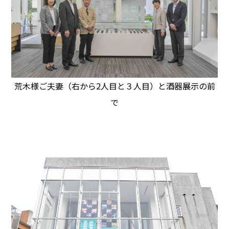
荒木様ご夫妻（右から2人目と３人目）と酒器展示の前
で