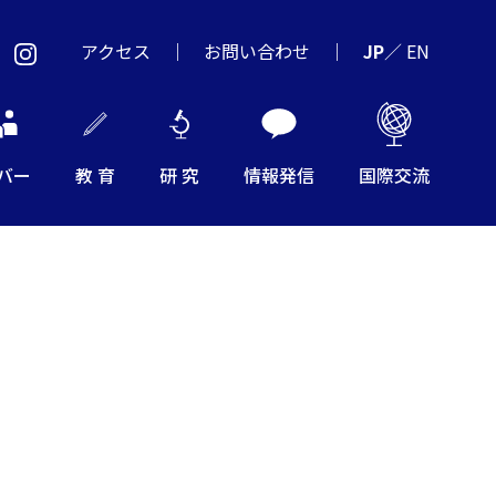
アクセス
お問い合わせ
JP
／
EN
バー
教 育
研 究
情報発信
国際交流