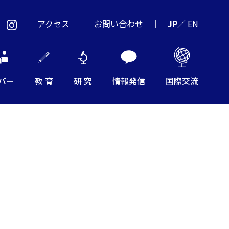
アクセス
お問い合わせ
JP
／
EN
バー
教 育
研 究
情報発信
国際交流