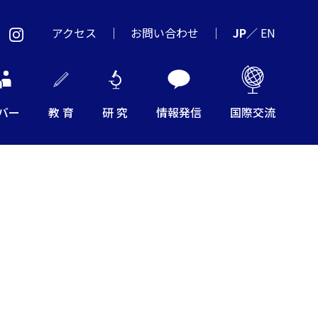
アクセス
お問い合わせ
JP
／
EN
バー
教 育
研 究
情報発信
国際交流