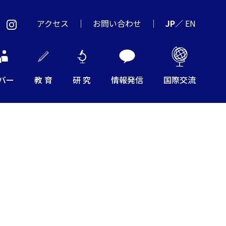
アクセス
お問い合わせ
JP
／
EN
バー
教 育
研 究
情報発信
国際交流