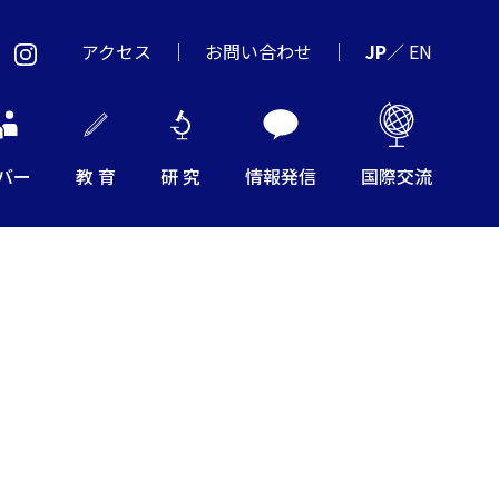
アクセス
お問い合わせ
JP
／
EN
バー
教 育
研 究
情報発信
国際交流