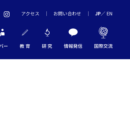
アクセス
お問い合わせ
JP
／
EN
バー
教 育
研 究
情報発信
国際交流